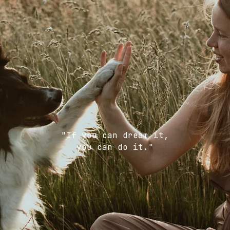
"If you can dream it,
you can do it."