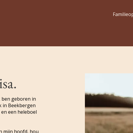
Familieo
sa.
Ik ben geboren in
ek in Beekbergen
 en een heleboel
in mijn hoofd, hou