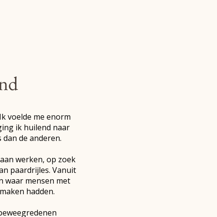
end
. Ik voelde me enorm
ing ik huilend naar
s dan de anderen.
 gaan werken, op zoek
n paardrijles. Vanuit
men waar mensen met
e maken hadden.
r beweegredenen