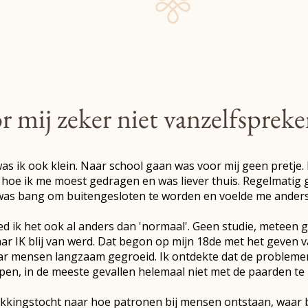
r mij zeker niet vanzelfsprek
 was ik ook klein. Naar school gaan was voor mij geen pretje
 hoe ik me moest gedragen en was liever thuis. Regelmatig g
Ik was bang om buitengesloten te worden en voelde me ander
ed ik het ook al anders dan 'normaal'. Geen studie, meteen
r IK blij van werd. Dat begon op mijn 18de met het geven va
naar mensen langzaam gegroeid. Ik ontdekte dat de proble
pen, in de meeste gevallen helemaal niet met de paarden t
ekkingstocht naar hoe patronen bij mensen ontstaan, waa